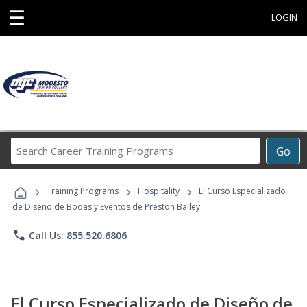
☰
LOGIN
Search
Go
Career
Training
›
›
›
Programs
Training Programs
Hospitality
El Curso Especializado
de Diseño de Bodas y Eventos de Preston Bailey
phone
Call Us: 855.520.6806
El Curso Especializado de Diseño de