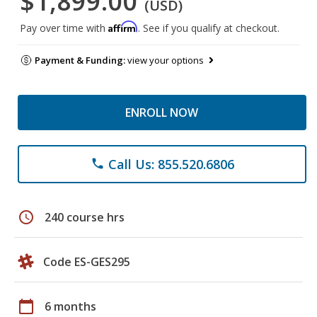
$1,899.00
(USD)
Affirm
Pay over time with
. See if you qualify at checkout.
Payment & Funding:
view your options
ENROLL NOW
Call Us: 855.520.6806
phone
schedule
240 course hrs
Code ES-GES295
calendar_today
6 months