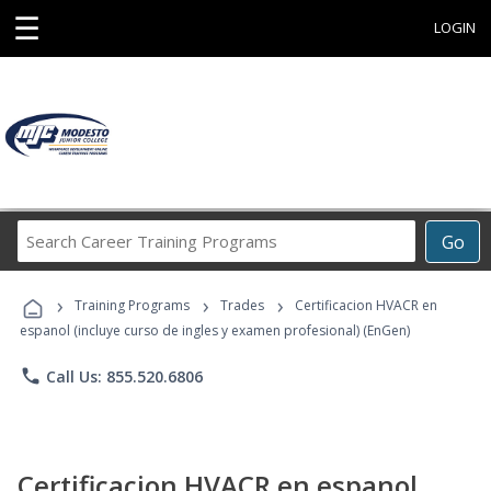
☰
LOGIN
Search
Go
Career
Training
›
›
›
Programs
Training Programs
Trades
Certificacion HVACR en
espanol (incluye curso de ingles y examen profesional) (EnGen)
phone
Call Us: 855.520.6806
Certificacion HVACR en espanol