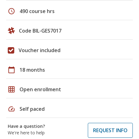
schedule
490 course hrs
Code BIL-GES7017
Voucher included
calendar_today
18 months
grid_on
Open enrollment
speed
Self paced
Have a question?
REQUEST INFO
We're here to help