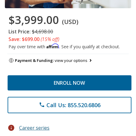
$3,999.00
(USD)
List Price:
$4,698.00
Save: $699.00
(15% off)
Affirm
Pay over time with
. See if you qualify at checkout.
Payment & Funding:
view your options
ENROLL NOW
Call Us: 855.520.6806
phone
info
Career series