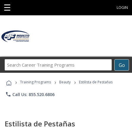
☰
LOGIN
Search
Go
Career
Training
›
›
›
Programs
Training Programs
Beauty
Estilista de Pestañas
phone
Call Us: 855.520.6806
Estilista de Pestañas