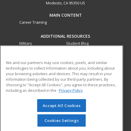
Modesto, CA 95350 US
MAIN CONTENT
Career Training
ADDITIONAL RESOURCES
Military
Student Blog
Financial Assistance
Help
We and our partners may use cookies, pixels, and similar
technologies to collect information about you, including about
ed2go partners with this academic institution to provide
your browsing activities and devices. This may result in your
best-in-class non-credit online continuing education courses
information being collected by our third-party partners. By
that empower today’s workforce with relevant and
choosing to "Accept All Cookies", you agree to these practices,
transferable skills needed for career growth in high-demand
including as described in the
Privacy Policy
fields.
Accept All Cookies
© 2026 ed2go, a division of Cengage Learning. All rights
reserved. The material on this site cannot be reproduced or
redistributed unless you have obtained prior written
Cookies Settings
permission from Cengage Learning.
Privacy Policy