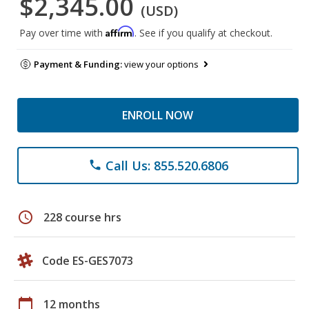
$2,345.00
(USD)
Affirm
Pay over time with
. See if you qualify at checkout.
Payment & Funding:
view your options
ENROLL NOW
Call Us: 855.520.6806
phone
schedule
228 course hrs
Code ES-GES7073
calendar_today
12 months