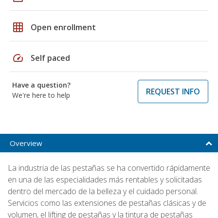
grid_on
Open enrollment
speed
Self paced
Have a question?
REQUEST INFO
We're here to help
Overview
La industria de las pestañas se ha convertido rápidamente
en una de las especialidades más rentables y solicitadas
dentro del mercado de la belleza y el cuidado personal.
Servicios como las extensiones de pestañas clásicas y de
volumen, el lifting de pestañas y la tintura de pestañas