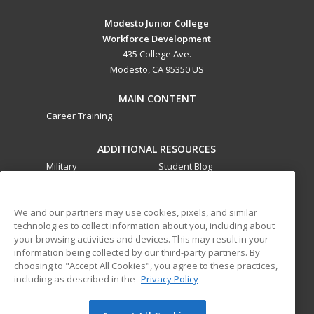
Modesto Junior College
Workforce Development
435 College Ave.
Modesto, CA 95350 US
MAIN CONTENT
Career Training
ADDITIONAL RESOURCES
Military
Student Blog
Financial Assistance
Help
We and our partners may use cookies, pixels, and similar
technologies to collect information about you, including about
ed2go partners with this academic institution to provide
your browsing activities and devices. This may result in your
best-in-class non-credit online continuing education courses
information being collected by our third-party partners. By
that empower today’s workforce with relevant and
choosing to "Accept All Cookies", you agree to these practices,
transferable skills needed for career growth in high-demand
including as described in the
Privacy Policy
fields.