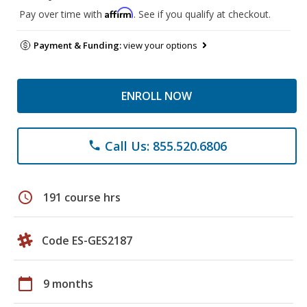
Affirm
Pay over time with
. See if you qualify at checkout.
Payment & Funding:
view your options
ENROLL NOW
Call Us: 855.520.6806
phone
schedule
191 course hrs
Code ES-GES2187
calendar_today
9 months