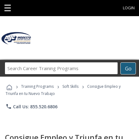
☰
LOGIN
Search
Go
Career
Training
›
›
›
Programs
Training Programs
Soft Skills
Consigue Empleo y
Triunfa en tu Nuevo Trabajo
phone
Call Us: 855.520.6806
Consigue Empleo y Triunfa en tu