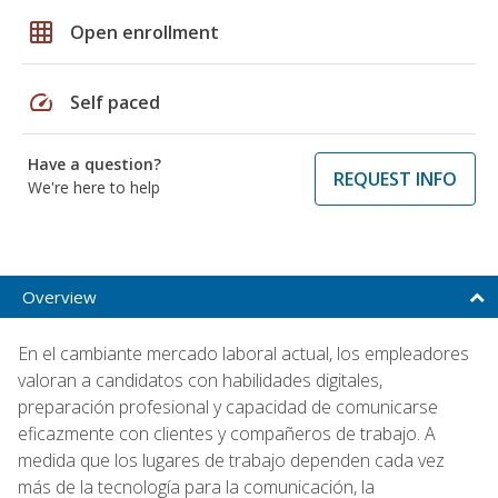
grid_on
Open enrollment
speed
Self paced
Have a question?
REQUEST INFO
We're here to help
Overview
En el cambiante mercado laboral actual, los empleadores
valoran a candidatos con habilidades digitales,
preparación profesional y capacidad de comunicarse
eficazmente con clientes y compañeros de trabajo. A
medida que los lugares de trabajo dependen cada vez
más de la tecnología para la comunicación, la